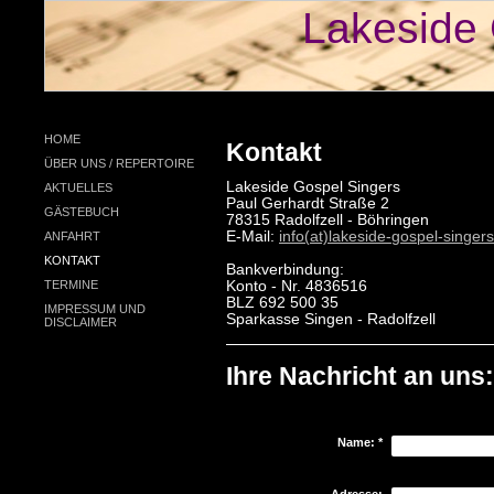
Lakeside 
HOME
Kontakt
ÜBER UNS / REPERTOIRE
Lakeside Gospel Singers
AKTUELLES
Paul Gerhardt Straße 2
GÄSTEBUCH
78315 Radolfzell - Böhringen
E-Mail:
info(at)lakeside-gospel-singer
ANFAHRT
KONTAKT
Bankverbindung:
TERMINE
Konto - Nr. 4836516
BLZ 692 500 35
IMPRESSUM UND
Sparkasse Singen - Radolfzell
DISCLAIMER
Ihre Nachricht an uns:
Name:
*
Adresse: