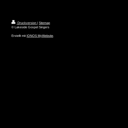
Druckversion
|
Sitemap
© Lakeside Gospel Singers
Erstellt mit
IONOS MyWebsite
.