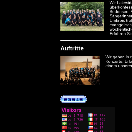
Wir Lakesid
überkonfess
Bodensee. 
Sängerinne
Umkreis tre
evangelisch
wöchentlich
Erfahren S
Auftritte
Wir geben in
Konzerte. Erf
einem unsere